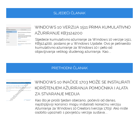
SLJEDEĆI ČLANAK
WINDOWS 10 VERZIJA 1511 PRIMA KUMULATIVNO
AŽURIRANJE KB3124200
Sljedeće kumulativno ažuriranje za Windows 10 verzije 1511,
KB3124200, poslano je u Windows Update. Ovo je petnaesto
kumulativno ažuriranje za Windows 10 i peto od
objavljivanja velikog studenog ažuriranja. Kao...
PRETHODNI ČLANAK
WINDOWS 10 INAČICE 1703 MOŽE SE INSTALIRATI
KORIŠTENJEM AŽURIRANJA POMOĆNIKA I ALATA
ZA STVARANJE MEDIJA
Kao što je prošli tjedan obećano, počevši od danas,
najstrpljiviji korisnici mogu instalirati konačnu verziju
Ažuriranja za Windows 10 Creators (verzija 1703). Ako niste
osobito upoznati s poviješću verzija sustava...