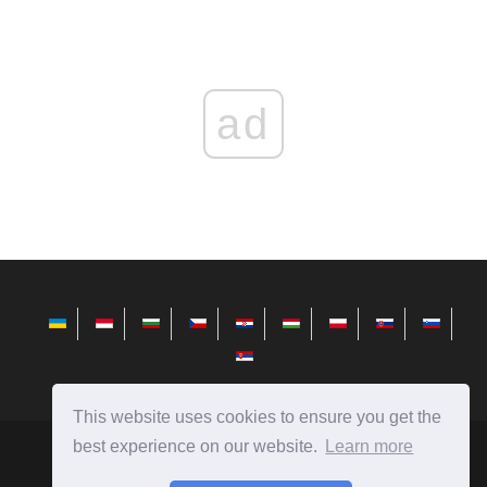
ad
This website uses cookies to ensure you get the
best experience on our website.
Learn more
hr.telusuri.info
Ⓒ
2026