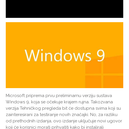
Microsoft priprema prvu preliminarnu verziju sustava
Windows 9, koja se očekuje krajem rujna. Takozvana
verzija Tehničkog pregleda bit će dostupna svima koji su
zainteresirani za testiranje novih značajki. No, za razliku
od prethodnih izdanja, ovo izdanje uključuje novi ugovor
koji će korisnici morati prihvatiti kako bi instalirali