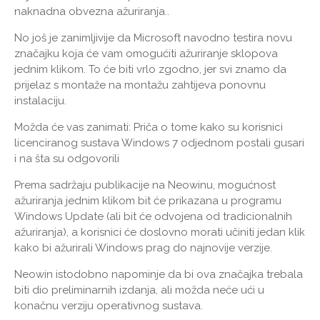
naknadna obvezna ažuriranja..
No još je zanimljivije da Microsoft navodno testira novu
značajku koja će vam omogućiti ažuriranje sklopova
jednim klikom. To će biti vrlo zgodno, jer svi znamo da
prijelaz s montaže na montažu zahtijeva ponovnu
instalaciju.
Možda će vas zanimati: Priča o tome kako su korisnici
licenciranog sustava Windows 7 odjednom postali gusari
i na šta su odgovorili
Prema sadržaju publikacije na Neowinu, mogućnost
ažuriranja jednim klikom bit će prikazana u programu
Windows Update (ali bit će odvojena od tradicionalnih
ažuriranja), a korisnici će doslovno morati učiniti jedan klik
kako bi ažurirali Windows prag do najnovije verzije.
Neowin istodobno napominje da bi ova značajka trebala
biti dio preliminarnih izdanja, ali možda neće ući u
konačnu verziju operativnog sustava.