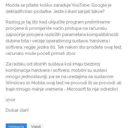
Možda se pitate: koliko zarađuje YouTube: Google je
deklasificirao podatke. Jeste li ikad sanjali takve?
Razlog je taj što kad uključite program preliminarne
procjene ili promijenite način pristupa na računalu,
započinje provjera različitih parametara kompatibilnosti:
dubine bita i verzije operativnog sustava, hardvera i
softvera, regije, jezika itd. Tek nakon što prođete ovaj test,
računalo može početi primati zbor.
Za razliku od stolnih sustava koji imaju bezbroj
kombinacija hardvera i softvera, mobilni su sustavi
mnogo jednostavniji, pa se na uređajima sa sustavom
Windows 10 Mobile ovaj test ne provodi (ili se provodi, ali
traje mnogo manje vremena - Microsoft to nije odredio).
izvor
Dobar dan!
Kategorija
Vijesti