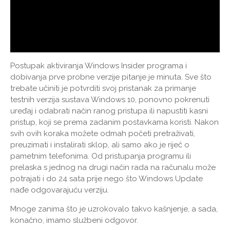
Postupak aktiviranja Windows Insider programa i
dobivanja prve probne verzije pitanje je minuta. Sve što
trebate učiniti je potvrditi svoj pristanak za primanje
testnih verzija sustava Windows 10, ponovno pokrenuti
uređaj i odabrati način ranog pristupa ili napustiti kasni
pristup, koji se prema zadanim postavkama koristi. Nakon
svih ovih koraka možete odmah početi pretraživati,
preuzimati i instalirati sklop, ali samo ako je riječ o
pametnim telefonima. Od pristupanja programu ili
prelaska s jednog na drugi način rada na računalu može
potrajati i do 24 sata prije nego što Windows Update
nađe odgovarajuću verziju.
Mnoge zanima što je uzrokovalo takvo kašnjenje, a sada,
konačno, imamo službeni odgovor.