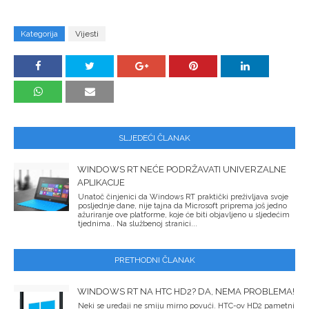
Kategorija
Vijesti
SLJEDEĆI ČLANAK
WINDOWS RT NEĆE PODRŽAVATI UNIVERZALNE
APLIKACIJE
Unatoč činjenici da Windows RT praktički preživljava svoje
posljednje dane, nije tajna da Microsoft priprema još jedno
ažuriranje ove platforme, koje će biti objavljeno u sljedećim
tjednima.. Na službenoj stranici...
PRETHODNI ČLANAK
WINDOWS RT NA HTC HD2? DA, NEMA PROBLEMA!
Neki se uređaji ne smiju mirno povući. HTC-ov HD2 pametni