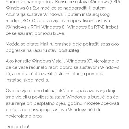
načina za nadogradnju. Korisnici sustava Windows 7 SP1 i
Windows 8.1 S14 moći će se nadograditi ili putem
Ažuriranja sustava Windows ili putem instalacijskog
medija (ISO). Ostale verzije ovih operativnih sustava
(Windows 7 RTM, Windows 8 i Windows 8.1 RTM) trebat
će se ažurirati pomoću ISO-a.
Možda se pitate: Mail ru crashes: gdje potražiti spas ako
pogreška na računu stavi poslužitelj
Ako koristite Windows Vista ili Windows XP, vjerojatno je
da će vaše računalo raditi dobro sa sustavom Windows
10, ali morat ćete izvršiti čistu instalaciju pomoću
instalacijskog medija.
Ovo će vjerojatno biti najlakši postupak ažuriranja koji
smo vidjeli u povijesti sustava Windows, a budući da će
ažuriranje biti besplatno cijelu godinu, možete očekivati ​​
da će stopa usvajanja sustava Windows 10 biti
nevjerojatno brza.
Dobar dan!