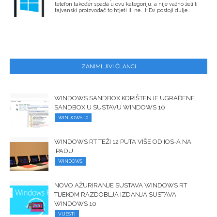
telefon također spada u ovu kategoriju, a nije važno želi li
tajvanski proizvođač to htjeti ili ne.. HD2 postoji dulje...
ZANIMLJIVI ČLANCI
WINDOWS SANDBOX KORIŠTENJE UGRAĐENE
SANDBOX U SUSTAVU WINDOWS 10
WINDOWS 10
WINDOWS RT TEŽI 12 PUTA VIŠE OD IOS-A NA
IPADU
WINDOWS
NOVO AŽURIRANJE SUSTAVA WINDOWS RT
TIJEKOM RAZDOBLJA IZDANJA SUSTAVA
WINDOWS 10
VIJESTI