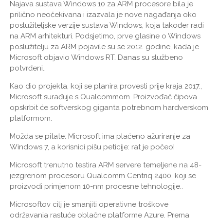
Najava sustava Windows 10 za ARM procesore bila je
prilično neočekivana i izazvala je nove nagađanja oko
poslužiteljske verzije sustava Windows, koja također radi
na ARM arhitekturi. Podsjetimo, prve glasine o Windows
poslužitelju za ARM pojavile su se 2012. godine, kada je
Microsoft objavio Windows RT. Danas su službeno
potvrđeni..
Kao dio projekta, koji se planira provesti prije kraja 2017.,
Microsoft surađuje s Qualcommom. Proizvođač čipova
opskrbit će softverskog giganta potrebnom hardverskom
platformom.
Možda se pitate: Microsoft ima plaćeno ažuriranje za
Windows 7, a korisnici pišu peticije: rat je počeo!
Microsoft trenutno testira ARM servere temeljene na 48-
jezgrenom procesoru Qualcomm Centriq 2400, koji se
proizvodi primjenom 10-nm procesne tehnologije..
Microsoftov cilj je smanjiti operativne troškove
održavanja rastuće oblačne platforme Azure. Prema