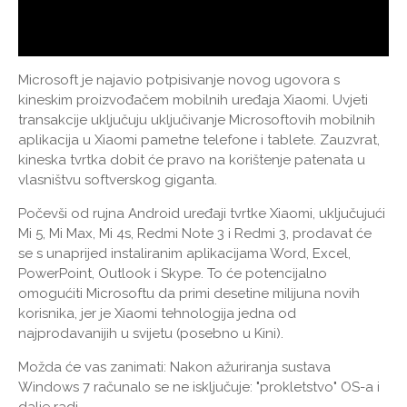
Microsoft je najavio potpisivanje novog ugovora s
kineskim proizvođačem mobilnih uređaja Xiaomi. Uvjeti
transakcije uključuju uključivanje Microsoftovih mobilnih
aplikacija u Xiaomi pametne telefone i tablete. Zauzvrat,
kineska tvrtka dobit će pravo na korištenje patenata u
vlasništvu softverskog giganta.
Počevši od rujna Android uređaji tvrtke Xiaomi, uključujući
Mi 5, Mi Max, Mi 4s, Redmi Note 3 i Redmi 3, prodavat će
se s unaprijed instaliranim aplikacijama Word, Excel,
PowerPoint, Outlook i Skype. To će potencijalno
omogućiti Microsoftu da primi desetine milijuna novih
korisnika, jer je Xiaomi tehnologija jedna od
najprodavanijih u svijetu (posebno u Kini).
Možda će vas zanimati: Nakon ažuriranja sustava
Windows 7 računalo se ne isključuje: "prokletstvo" OS-a i
dalje radi