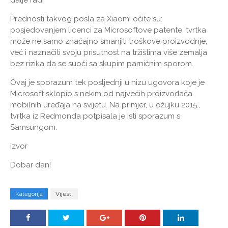
Prednosti takvog posla za Xiaomi očite su:
posjedovanjem licenci za Microsoftove patente, tvrtka
može ne samo značajno smanjiti troškove proizvodnje,
već i naznačiti svoju prisutnost na tržištima više zemalja
bez rizika da se suoči sa skupim parničnim sporom..
Ovaj je sporazum tek posljednji u nizu ugovora koje je
Microsoft sklopio s nekim od najvećih proizvođača
mobilnih uređaja na svijetu. Na primjer, u ožujku 2015.,
tvrtka iz Redmonda potpisala je isti sporazum s
Samsungom.
izvor
Dobar dan!
Kategorija
Vijesti