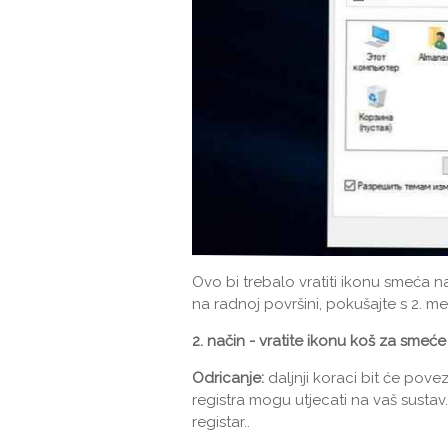
Ovo bi trebalo vratiti ikonu smeća n
na radnoj površini, pokušajte s 2. 
2. način - vratite ikonu koš za smeć
Odricanje:
daljnji koraci bit će pove
registra mogu utjecati na vaš sustav
registar..