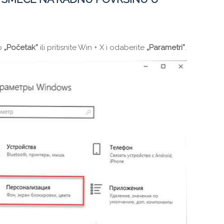
mb
„Početak”
ili pritisnite Win + X i odaberite
„Parametri”
.