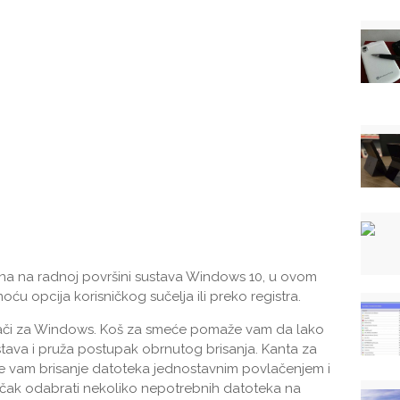
na na radnoj površini sustava Windows 10, u ovom
moću opcija korisničkog sučelja ili preko registra.
znači za Windows. Koš za smeće pomaže vam da lako
tava i pruža postupak obrnutog brisanja. Kanta za
e vam brisanje datoteka jednostavnim povlačenjem i
 čak odabrati nekoliko nepotrebnih datoteka na