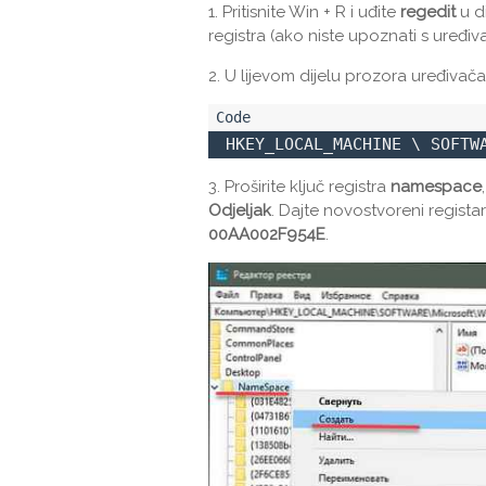
1. Pritisnite Win + R i uđite
regedit
u di
registra (ako niste upoznati s uređiv
2. U lijevom dijelu prozora uređivača r
 HKEY_LOCAL_MACHINE \ SOFTW
3. Proširite ključ registra
namespace
Odjeljak
. Dajte novostvoreni regista
00AA002F954E
.