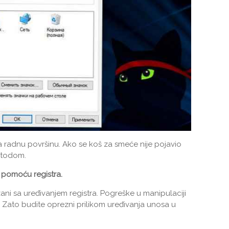
a radnu površinu. Ako se koš za smeće nije pojavio
metodom.
e pomoću registra.
zani sa uređivanjem registra. Pogreške u manipulaciji
. Zato budite oprezni prilikom uređivanja unosa u