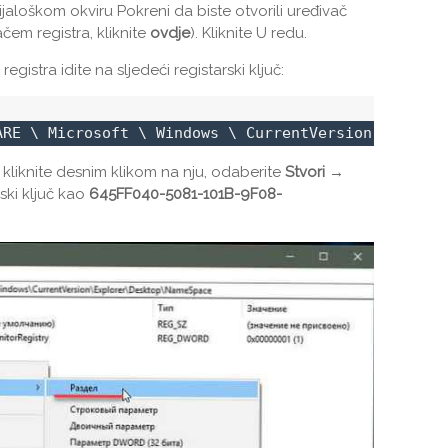
jaloškom okviru Pokreni da biste otvorili uređivač
ačem registra, kliknite
ovdje
). Kliknite U redu.
egistra idite na sljedeći registarski ključ:
ARE \ Microsoft \ Windows \ CurrentVersion \ Explo
, kliknite desnim klikom na nju, odaberite
Stvori →
rski ključ kao
645FF040-5081-101B-9F08-