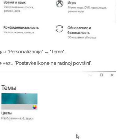
ljak
"Personalizacija" → "Teme"
.
te vezu
"Postavke ikone na radnoj površini"
.