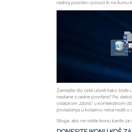
radnoj površini i povući ih na ikonu k
Zamislite što ćete učiniti kako biste
nestane s radne površine? Pa, datot
odabirom „Izbriši“ u kontekstnom iz
povlačenja u košaricu neće raditi u 
Stoga, ako ne vidite ikonu kante za sm
DONESITE IKONU KOŠ Z