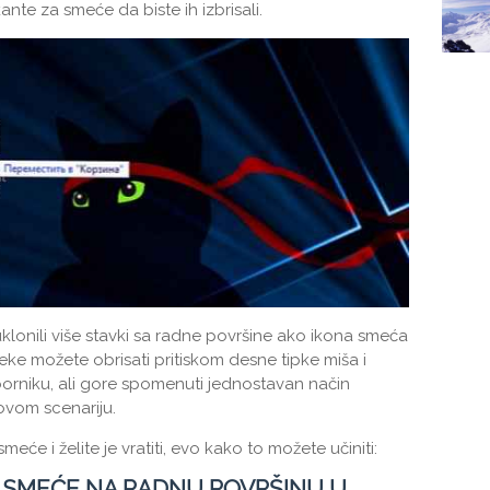
ante za smeće da biste ih izbrisali.
 uklonili više stavki sa radne površine ako ikona smeća
eke možete obrisati pritiskom desne tipke miša i
borniku, ali gore spomenuti jednostavan način
ovom scenariju.
eće i želite je vratiti, evo kako to možete učiniti:
A SMEĆE NA RADNU POVRŠINU U