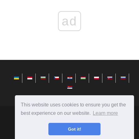
ad
This website uses cookies to ensure you get the
best experience on our website.
Learn more
hr.telusuri.info
Ⓒ
2026
Got it!
Savjeti za instaliranje, konfiguriranje i rad s Microsoft
Windowsom.