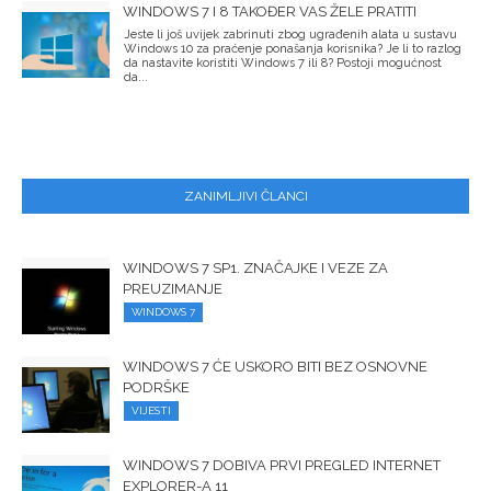
WINDOWS 7 I 8 TAKOĐER VAS ŽELE PRATITI
Jeste li još uvijek zabrinuti zbog ugrađenih alata u sustavu
Windows 10 za praćenje ponašanja korisnika? Je li to razlog
da nastavite koristiti Windows 7 ili 8? Postoji mogućnost
da...
ZANIMLJIVI ČLANCI
WINDOWS 7 SP1. ZNAČAJKE I VEZE ZA
PREUZIMANJE
WINDOWS 7
WINDOWS 7 ĆE USKORO BITI BEZ OSNOVNE
PODRŠKE
VIJESTI
WINDOWS 7 DOBIVA PRVI PREGLED INTERNET
EXPLORER-A 11