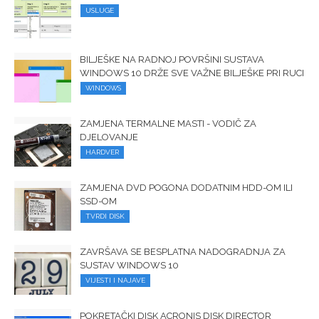
USLUGE
BILJEŠKE NA RADNOJ POVRŠINI SUSTAVA
WINDOWS 10 DRŽE SVE VAŽNE BILJEŠKE PRI RUCI
WINDOWS
ZAMJENA TERMALNE MASTI - VODIČ ZA
DJELOVANJE
HARDVER
ZAMJENA DVD POGONA DODATNIM HDD-OM ILI
SSD-OM
TVRDI DISK
ZAVRŠAVA SE BESPLATNA NADOGRADNJA ZA
SUSTAV WINDOWS 10
VIJESTI I NAJAVE
POKRETAČKI DISK ACRONIS DISK DIRECTOR