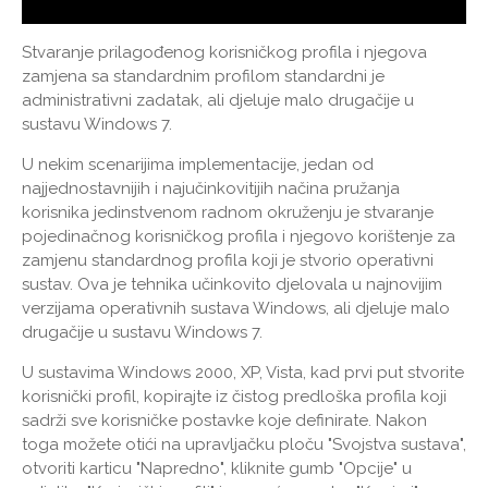
Stvaranje prilagođenog korisničkog profila i njegova
zamjena sa standardnim profilom standardni je
administrativni zadatak, ali djeluje malo drugačije u
sustavu Windows 7.
U nekim scenarijima implementacije, jedan od
najjednostavnijih i najučinkovitijih načina pružanja
korisnika jedinstvenom radnom okruženju je stvaranje
pojedinačnog korisničkog profila i njegovo korištenje za
zamjenu standardnog profila koji je stvorio operativni
sustav. Ova je tehnika učinkovito djelovala u najnovijim
verzijama operativnih sustava Windows, ali djeluje malo
drugačije u sustavu Windows 7.
U sustavima Windows 2000, XP, Vista, kad prvi put stvorite
korisnički profil, kopirajte iz čistog predloška profila koji
sadrži sve korisničke postavke koje definirate. Nakon
toga možete otići na upravljačku ploču "Svojstva sustava",
otvoriti karticu "Napredno", kliknite gumb "Opcije" u