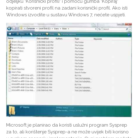
odjeljku "Korisnički profili" i pomoću gumba "Kopiraj"
kopirati stvoreni profil na zadani korisnički profil. Ako isti
Windows izvodite u sustavu Windows 7, nećete uspjeti.
Microsoft je planirao da koristi uslužni program Sysprep
za to, ali korištenje Sysprep-a ne može uvijek biti korisno