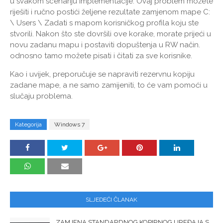
u svakom scenariju implementacije. Ovaj problem možete
riješiti i ručno postići željene rezultate zamjenom mape C:
\ Users \ Zadati s mapom korisničkog profila koju ste
stvorili. Nakon što ste dovršili ove korake, morate prijeći u
novu zadanu mapu i postaviti dopuštenja u RW način.
odnosno tamo možete pisati i čitati za sve korisnike.
Kao i uvijek, preporučuje se napraviti rezervnu kopiju
zadane mape, a ne samo zamijeniti, to će vam pomoći u
slučaju problema.
Kategorija
Windows 7
SLJEDEĆI ČLANAK
ZAMJENA STANDARDNOG KOPIRNOG UREĐAJA S