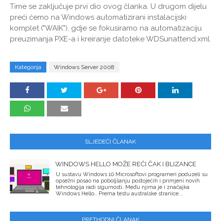
Time se zaključuje prvi dio ovog članka. U drugom dijelu
preći ćemo na Windows automatizirani instalacijski
komplet ("WAIK"), gdje se fokusiramo na automatizaciju
preuzimanja PXE-a i kreiranje datoteke WDSunattend.xml.
Kategorija
Windows Server 2008
SLJEDEĆI ČLANAK
WINDOWS HELLO MOŽE REĆI ČAK I BLIZANCE
U sustavu Windows 10 Microsoftovi programeri poduzeli su
opsežni posao na poboljšanju postojećih i primjeni novih
tehnologija radi sigurnosti. Među njima je i značajka
Windows Hello.. Prema testu australske stranice...
PRETHODNI ČLANAK