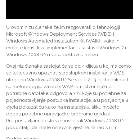
U ovom nizu članaka želim razgovarati o tehnologiji
Microsoft Windows Deployment Services (WDS) i
Windows Automated Installation Kit (WAIK) i kako ih
možete koristiti za implementaciju sustava Windows 7 i
Windows 2008 R2 u vašu poslovnu mrežu. .
Ovaj niz članaka sastojat će se od 4 dijela u kojima ćemo
se sukcesivno upoznati s postupkom instaliranja WDS
uloge na Windows 2008 R2 Server, u 2 i 3 dijela prikazat
ću metodologiju za rad s WAIK-om, stvorit ćemo
potrebne datoteke odgovora xml koje su potrebne za
pojednostavljenje postupka instalacije, a u posljednja 4
dijela pokazat ću kako na instalacijsku sliku možete
dodati potrebne upravljačke programe uređaja.
Pretpostavljam da ste već instalirali Windows 2008 R2
poslužitelj i da imate osnovne vještine za rad s njim.
Sadržaj ciklusa: