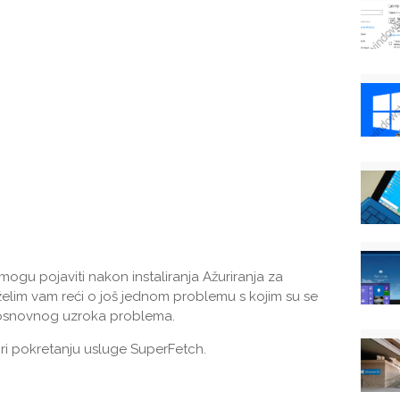
mogu pojaviti nakon instaliranja Ažuriranja za
 želim vam reći o još jednom problemu s kojim su se
a i osnovnog uzroka problema.
ri pokretanju usluge SuperFetch.