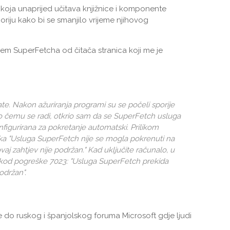
koja unaprijed učitava knjižnice i komponente
oriju kako bi se smanjilo vrijeme njihovog
m SuperFetcha od čitača stranica koji me je
te. Nakon ažuriranja programi su se počeli sporije
 o čemu se radi, otkrio sam da se SuperFetch usluga
figurirana za pokretanje automatski. Prilikom
ka "Usluga SuperFetch nije se mogla pokrenuti na
aj zahtjev nije podržan." Kad uključite računalo, u
e kod pogreške 7023: "Usluga SuperFetch prekida
održan".
e do ruskog i španjolskog foruma Microsoft gdje ljudi