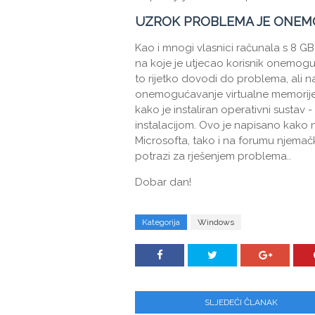
UZROK PROBLEMA JE ONEM
Kao i mnogi vlasnici računala s 8 G
na koje je utjecao korisnik onemog
to rijetko dovodi do problema, ali 
onemogućavanje virtualne memorije 
kako je instaliran operativni sustav -
instalacijom. Ovo je napisano kak
Microsofta, tako i na forumu njemač
potrazi za rješenjem problema..
Dobar dan!
Kategorija
Windows
SLJEDEĆI ČLANAK