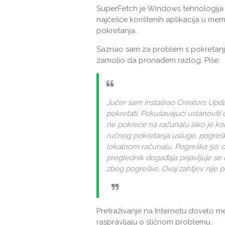
SuperFetch je Windows tehnologija 
najčešće korištenih aplikacija u mem
pokretanja..
Saznao sam za problem s pokretanje
zamolio da pronađem razlog. Piše:
Jučer sam instalirao Creators Upda
pokretati. Pokušavajući ustanoviti
ne pokreće na računalu iako je kon
ručnog pokretanja usluge, pogreš
lokalnom računalu. Pogreška 50: ov
preglednik događaja prijavljuje s
zbog pogreške. Ovaj zahtjev nije p
Pretraživanje na Internetu dovelo m
raspravljaju o sličnom problemu..