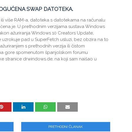
OGUĆENA SWAP DATOTEKA.
B ili više RAM-a, datoteka s datotekama na računalu
ućena je. U prethodnim verzijama sustava Windows
nakon ažuriranja Windows 10 Creators Update,
uzrokuje pad u SuperFetch usluzi, bez obzira na to
 ažuriranjem s prethodnih verzija ili čistom
o na gore spomenutom španjolskom forumu
ke stranice drwindows.de, na koji sam naišao u
PRETHODNI ČLANAK