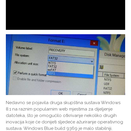
Nedavno se pojavila druga skupština sustava Windows
8.1 na raznim popularnim web mjestima za dijeljenje
datoteka, što je omogućilo otkrivanje nekoliko drugih
inovacija koje će donijeti sljedeće ažuriranje operativnog
sustava. Windows Blue build 9369 je malo stabilniji,