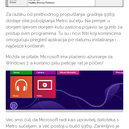
Za razliku od prethodnog propuštanja, gradnja 9369
dodaje više poboljšanja Metro sučelju. Na primjer, u
donjem lijevom donjem kutu zaslona pojavio se gumb za
pristup svim programima. Tu su i novi filtri koji korisnicima
omogućuju pregled aplikacija po datumu instaliranja i
najčešće korištenih.
Možda se pitate: Microsoft ima plaćeno ažuriranje za
Windows 7, a korisnici pišu peticije: rat je počeo!
Već smo čuli da Microsoft radi kao upravitelj datoteka s
Metro sučeljem, a već postoji u build 9369. Zanimljivo je