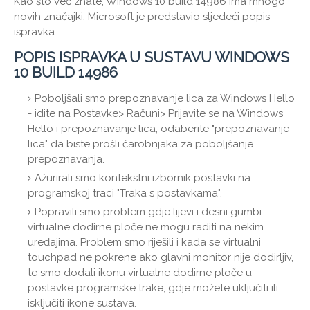
Kao što već znate, Windows 10 build 14986 ima mnogo
novih značajki. Microsoft je predstavio sljedeći popis
ispravka.
POPIS ISPRAVKA U SUSTAVU WINDOWS
10 BUILD 14986
Poboljšali smo prepoznavanje lica za Windows Hello
- idite na Postavke> Računi> Prijavite se na Windows
Hello i prepoznavanje lica, odaberite "prepoznavanje
lica" da biste prošli čarobnjaka za poboljšanje
prepoznavanja.
Ažurirali smo kontekstni izbornik postavki na
programskoj traci "Traka s postavkama".
Popravili smo problem gdje lijevi i desni gumbi
virtualne dodirne ploče ne mogu raditi na nekim
uređajima. Problem smo riješili i kada se virtualni
touchpad ne pokrene ako glavni monitor nije dodirljiv,
te smo dodali ikonu virtualne dodirne ploče u
postavke programske trake, gdje možete uključiti ili
isključiti ikone sustava.