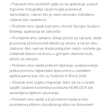
Popravili smo problem gdje su se aplikacije, poput
trgovine, fotografija i ljudi mogle pokrenuti
samostalno, nakon što je vaše računalo određeno
vrijeme bilo neaktivno..
Problem smo riješili kad smo otvorili Opcije> Sustav>
Baterija, aplikacija se zatvorila.
Promijenili smo zadano stanje ploče za rukopis, sada
je položaj ploče pored tekstnog okvira, a ne pri dnu
zaslona. Ako vam je draže priključen način, možete ga
odabrati klikom na ikonu u gornjem desnom kutu
ploče za rukopis.
Problem smo riješili prilikom tipkanja i prebacivanja
jezika pomoću tajlandske tipkovnice u uredskim
aplikacijama kao što su Outlook ili Word 2016.
Ažurirali smo logiku migracije, tako da će u izradi
14986 zadane korisničke postavke NUMLOCK biti
spremljene tijekom ažuriranja.
Problem smo riješili s Explorerom kada je bilo
problema prilikom dvostrukog klika na dokument