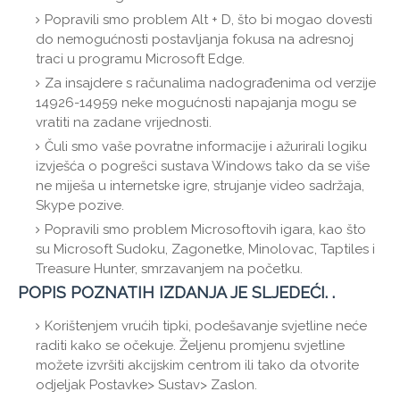
Popravili smo problem Alt + D, što bi mogao dovesti
do nemogućnosti postavljanja fokusa na adresnoj
traci u programu Microsoft Edge.
Za insajdere s računalima nadograđenima od verzije
14926-14959 neke mogućnosti napajanja mogu se
vratiti na zadane vrijednosti.
Čuli smo vaše povratne informacije i ažurirali logiku
izvješća o pogrešci sustava Windows tako da se više
ne miješa u internetske igre, strujanje video sadržaja,
Skype pozive.
Popravili smo problem Microsoftovih igara, kao što
su Microsoft Sudoku, Zagonetke, Minolovac, Taptiles i
Treasure Hunter, smrzavanjem na početku.
POPIS POZNATIH IZDANJA JE SLJEDEĆI. .
Korištenjem vrućih tipki, podešavanje svjetline neće
raditi kako se očekuje. Željenu promjenu svjetline
možete izvršiti akcijskim centrom ili tako da otvorite
odjeljak Postavke> Sustav> Zaslon.