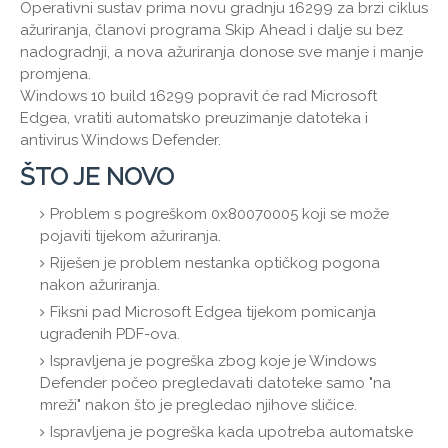
Operativni sustav prima novu gradnju 16299 za brzi ciklus
ažuriranja, članovi programa Skip Ahead i dalje su bez
nadogradnji, a nova ažuriranja donose sve manje i manje
promjena.
Windows 10 build 16299 popravit će rad Microsoft
Edgea, vratiti automatsko preuzimanje datoteka i
antivirus Windows Defender.
ŠTO JE NOVO
Problem s pogreškom 0x80070005 koji se može
pojaviti tijekom ažuriranja.
Riješen je problem nestanka optičkog pogona
nakon ažuriranja.
Fiksni pad Microsoft Edgea tijekom pomicanja
ugrađenih PDF-ova.
Ispravljena je pogreška zbog koje je Windows
Defender počeo pregledavati datoteke samo "na
mreži" nakon što je pregledao njihove sličice.
Ispravljena je pogreška kada upotreba automatske