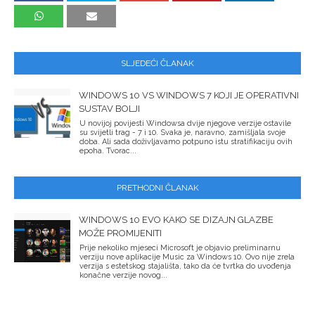
SLJEDEĆI ČLANAK
WINDOWS 10 VS WINDOWS 7 KOJI JE OPERATIVNI
SUSTAV BOLJI
U novijoj povijesti Windowsa dvije njegove verzije ostavile
su svijetli trag - 7 i 10. Svaka je, naravno, zamišljala svoje
doba. Ali sada doživljavamo potpuno istu stratifikaciju ovih
epoha. Tvorac...
PRETHODNI ČLANAK
WINDOWS 10 EVO KAKO SE DIZAJN GLAZBE
MOŽE PROMIJENITI
Prije nekoliko mjeseci Microsoft je objavio preliminarnu
verziju nove aplikacije Music za Windows 10. Ovo nije zrela
verzija s estetskog stajališta, tako da će tvrtka do uvođenja
konačne verzije novog...