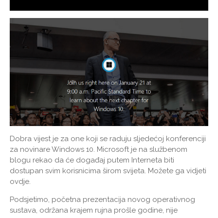
Dobra vijest je za one koji se raduju sljedećoj konferenciji
za novinare Windows 10. Microsoft je na službenom
blogu rekao da će događaj putem Interneta biti
dostupan svim korisnicima širom svijeta. Možete ga vidjeti
ovdje.
Podsjetimo, početna prezentacija novog operativnog
sustava, održana krajem rujna prošle godine, nije