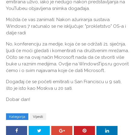
emitirana uživo, iako je nedugo nakon predstavljanja na
YouTubeu objavljena snimka događaja.
Možda će vas zanimati: Nakon ažuriranja sustava
Windows 7 računalo se ne isključuje: "prokletstvo" OS-a i
dalje radi
No, konferenciju za medije, koja će se održati 21. siječnja,
ljudi će moći gledati i komentirati na društvenim mrežama.
Očito se na ovaj način Microsoft nada da će stvoriti više
buke u raznim medijima. Ovdje na WindowsTips.ru govorit
ćemo i o svim najavama koje će dati Microsoft..
Događaj će se početi emitirati u San Franciscu u 9 sati,
što je isto kao Moskva u 20 sati.
Dobar dan!
Kategorija
Vijesti