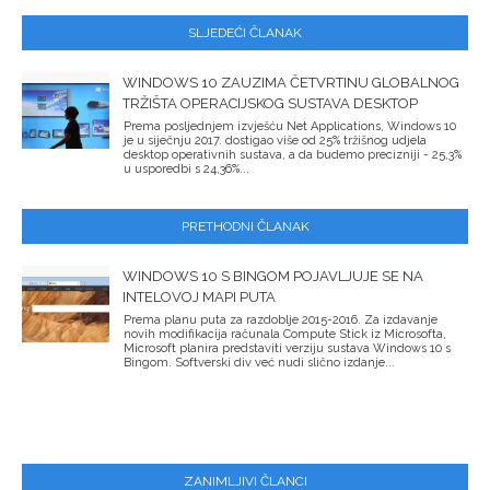
SLJEDEĆI ČLANAK
WINDOWS 10 ZAUZIMA ČETVRTINU GLOBALNOG
TRŽIŠTA OPERACIJSKOG SUSTAVA DESKTOP
Prema posljednjem izvješću Net Applications, Windows 10
je u siječnju 2017. dostigao više od 25% tržišnog udjela
desktop operativnih sustava, a da budemo precizniji - 25,3%
u usporedbi s 24,36%...
PRETHODNI ČLANAK
WINDOWS 10 S BINGOM POJAVLJUJE SE NA
INTELOVOJ MAPI PUTA
Prema planu puta za razdoblje 2015-2016. Za izdavanje
novih modifikacija računala Compute Stick iz Microsofta,
Microsoft planira predstaviti verziju sustava Windows 10 s
Bingom. Softverski div već nudi slično izdanje...
ZANIMLJIVI ČLANCI